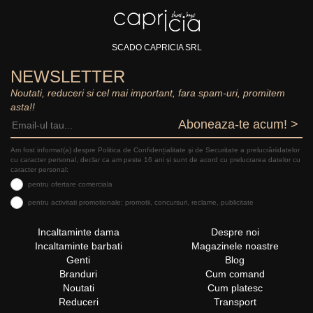
SCADO CAPRICIA SRL
NEWSLETTER
Noutati, reduceri si cel mai important, fara spam-uri, promitem
asta!!
Aboneaza-te acum! >
Am fost informat(a) despre Politica de Confidențialitate şi de Securitate a prelucrăriidatelor
cu caracter personal, declar ca am peste 16 ani și sunt de acord cu prelucrarea datelor cu
caracter personal:
pentru ofertare comerciala
pentru activitati promotionale: promotii, concursuri, reclame, publicitate
Incaltaminte dama
Despre noi
Incaltaminte barbati
Magazinele noastre
Genti
Blog
Branduri
Cum comand
Noutati
Cum platesc
Reduceri
Transport