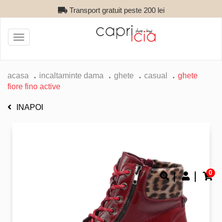
Transport gratuit peste 200 lei
Toggle
navigation
acasa
incaltaminte dama
ghete
casual
ghete
fiore fino active
INAPOI
0