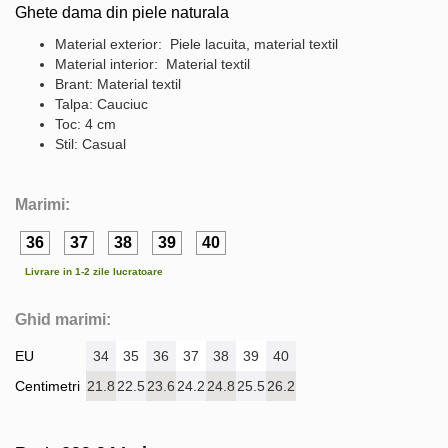
Ghete dama din piele naturala
Material exterior: Piele lacuita, material textil
Material interior: Material textil
Brant: Material textil
Talpa: Cauciuc
Toc: 4 cm
Stil: Casual
Marimi:
36
37
38
39
40
Livrare in 1-2 zile lucratoare
Ghid marimi:
EU
34
35
36
37
38
39
40
Centimetri
21.8
22.5
23.6
24.2
24.8
25.5
26.2