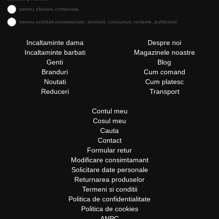
pentru ofertare comerciala
pentru activitati promotionale: promotii, concursuri, reclame, publicitate
Incaltaminte dama
Despre noi
Incaltaminte barbati
Magazinele noastre
Genti
Blog
Branduri
Cum comand
Noutati
Cum platesc
Reduceri
Transport
Contul meu
Cosul meu
Cauta
Contact
Formular retur
Modificare consimtamant
Solicitare date personale
Returnarea produselor
Termeni si conditii
Politica de confidentialitate
Politica de cookies
ANPC