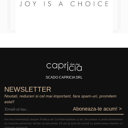
SCADO CAPRICIA SRL
NEWSLETTER
Noutati, reduceri si cel mai important, fara spam-uri, promitem
asta!!
Aboneaza-te acum! >
Am fost informat(a) despre Politica de Confidențialitate şi de Securitate a prelucrăriidatelor
cu caracter personal, declar ca am peste 16 ani și sunt de acord cu prelucrarea datelor cu
caracter personal: