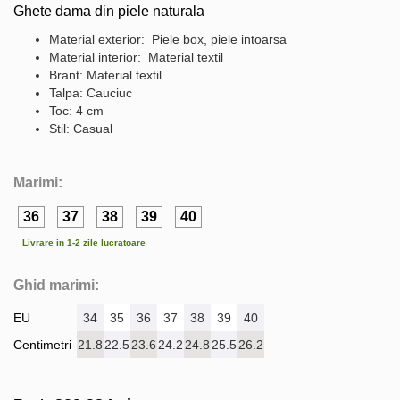
Ghete dama din piele naturala
Material exterior: Piele box, piele intoarsa
Material interior: Material textil
Brant: Material textil
Talpa: Cauciuc
Toc: 4 cm
Stil: Casual
Marimi:
36
37
38
39
40
Livrare in 1-2 zile lucratoare
Ghid marimi:
EU
34
35
36
37
38
39
40
Centimetri
21.8
22.5
23.6
24.2
24.8
25.5
26.2