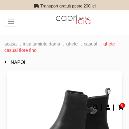
Transport gratuit peste 200 lei
Toggle
navigation
acasa
incaltaminte dama
ghete
casual
ghete
casual fiore fino
INAPOI
0