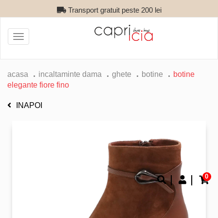
Transport gratuit peste 200 lei
Toggle
navigation
acasa
incaltaminte dama
ghete
botine
botine
elegante fiore fino
INAPOI
0