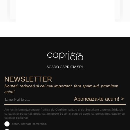
SCADO CAPRICIA SRL
NEWSLETTER
Noutati, reduceri si cel mai important, fara spam-uri, promitem
asta!!
Aboneaza-te acum! >
Am fost informat(a) despre Politica de Confidențialitate şi de Securitate a prelucrăriidatelor
cu caracter personal, declar ca am peste 16 ani și sunt de acord cu prelucrarea datelor cu
caracter personal:
pentru ofertare comerciala