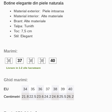
Botine elegante din piele naturala
Material exterior: Piele intoarsa
Material interior: Alte materiale
Brant: Alte materiale
Talpa: Tunith
Toc: 7,5 cm
Stil: Elegant
Marimi:
36
37
38
39
40
Livrare in 1-2 zile lucratoare
Ghid marimi:
EU
34
35
36
37
38
39
40
Centimetri
21.8
22.5
23.6
24.2
24.8
25.5
26.2