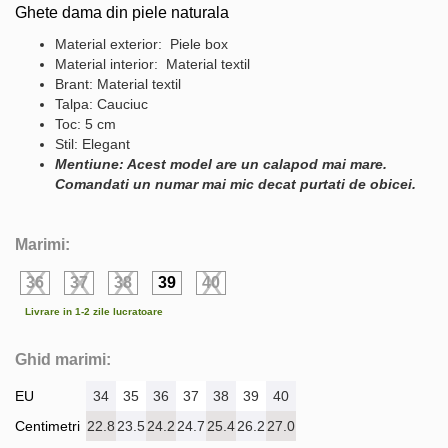
Ghete dama din piele naturala
Material exterior: Piele box
Material interior: Material textil
Brant: Material textil
Talpa: Cauciuc
Toc: 5 cm
Stil: Elegant
Mentiune: Acest model are un calapod mai mare.
Comandati un numar mai mic decat purtati de obicei.
Marimi:
36
37
38
39
40
Livrare in 1-2 zile lucratoare
Ghid marimi:
EU
34
35
36
37
38
39
40
Centimetri
22.8
23.5
24.2
24.7
25.4
26.2
27.0