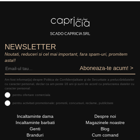
SCADO CAPRICIA SRL
NEWSLETTER
Noutati, reduceri si cel mai important, fara spam-uri, promitem
asta!!
Aboneaza-te acum! >
Am fost informat(a) despre Politica de Confidențialitate şi de Securitate a prelucrăriidatelor
cu caracter personal, declar ca am peste 16 ani și sunt de acord cu prelucrarea datelor cu
caracter personal:
pentru ofertare comerciala
pentru activitati promotionale: promotii, concursuri, reclame, publicitate
Incaltaminte dama
Despre noi
Incaltaminte barbati
Magazinele noastre
Genti
Blog
Branduri
Cum comand