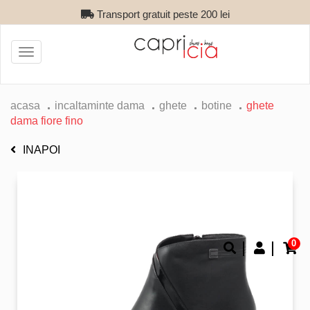
Transport gratuit peste 200 lei
Toggle
navigation
acasa
incaltaminte dama
ghete
botine
ghete
dama fiore fino
INAPOI
0