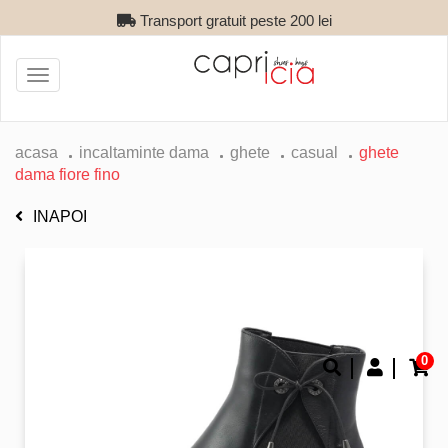
Transport gratuit peste 200 lei
Toggle
navigation
acasa
incaltaminte dama
ghete
casual
ghete
dama fiore fino
INAPOI
0