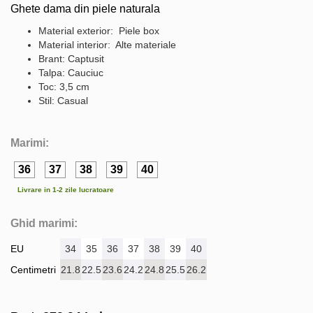
Ghete dama din piele naturala
Material exterior: Piele box
Material interior: Alte materiale
Brant: Captusit
Talpa: Cauciuc
Toc: 3,5 cm
Stil: Casual
Marimi:
36
37
38
39
40
Livrare in 1-2 zile lucratoare
Ghid marimi:
EU
34
35
36
37
38
39
40
Centimetri
21.8
22.5
23.6
24.2
24.8
25.5
26.2