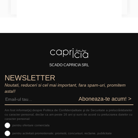
SCADO CAPRICIA SRL
NEWSLETTER
Noutati, reduceri si cel mai important, fara spam-uri, promitem
asta!!
Aboneaza-te acum! >
Am fost informat(a) despre Politica de Confidențialitate şi de Securitate a prelucrăriidatelor
cu caracter personal, declar ca am peste 16 ani și sunt de acord cu prelucrarea datelor cu
caracter personal:
pentru ofertare comerciala
pentru activitati promotionale: promotii, concursuri, reclame, publicitate