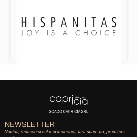
SCADO CAPRICIA SRL
NEWSLETTER
Noutati, reduceri si cel mai important, fara spam-uri, promitem