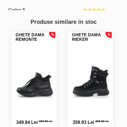
Corina S.
Produse similare in stoc
Luminita Octaviana R.
GHETE DAMA
GHETE DAMA
Foarte frumoase, marimea potrivită si foarte comode.
REMONTE
RIEKER
Jenia C.
459.90 lei
499.90 lei
349.94 Lei
359.93 Lei