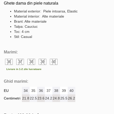
Ghete dama din piele naturala
Material exterior: Piele intoarsa, Elastic
Material interior: Alte materiale
Brant: Alte materiale
Talpa: Cauciuc
Toc: 4 cm
Stil: Casual
Marimi:
36
37
38
39
40
Livrare in 1-2 zile lucratoare
Ghid marimi:
EU
34
35
36
37
38
39
40
Centimetri
21.8
22.5
23.6
24.2
24.8
25.5
26.2