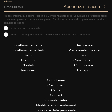
asta!!
Aboneaza-te acum! >
Am fost informat(a) despre Politica de Confidențialitate şi de Securitate a prelucrăriidatelor
cu caracter personal, declar ca am peste 16 ani și sunt de acord cu prelucrarea datelor cu
caracter personal:
pentru ofertare comerciala
pentru activitati promotionale: promotii, concursuri, reclame, publicitate
Incaltaminte dama
Despre noi
Incaltaminte barbati
Magazinele noastre
Genti
Blog
Branduri
Cum comand
Noutati
Cum platesc
Reduceri
Transport
Contul meu
Cosul meu
Cauta
Contact
Formular retur
Modificare consimtamant
Solicitare date personale