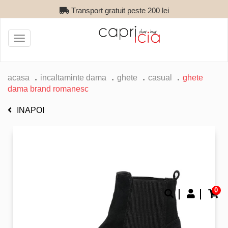
Transport gratuit peste 200 lei
Toggle
navigation
acasa
incaltaminte dama
ghete
casual
ghete
dama brand romanesc
INAPOI
0