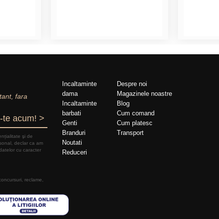
Incaltaminte
Despre noi
dama
Magazinele noastre
tant, fara
Incaltaminte
Blog
barbati
Cum comand
-te acum! >
Genti
Cum platesc
Branduri
Transport
nțialitate şi de
Noutati
rsonal, declar ca am
datelor cu caracter
Reduceri
 concursuri, reclame,