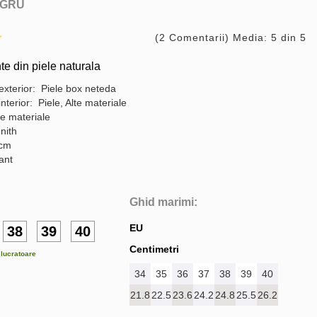
GRU
(2 Comentarii) Media: 5 din 5
te din piele naturala
exterior: Piele box neteda
interior: Piele, Alte materiale
te materiale
nith
 cm
gant
Ghid marimi:
EU
38
39
40
Centimetri
e lucratoare
34
35
36
37
38
39
40
21.8
22.5
23.6
24.2
24.8
25.5
26.2