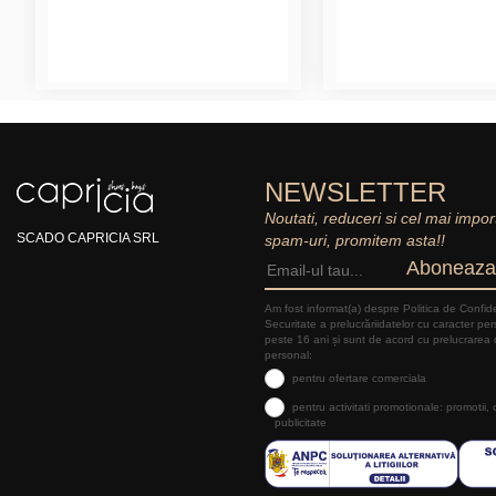
NEWSLETTER
Noutati, reduceri si cel mai impor
SCADO CAPRICIA SRL
spam-uri, promitem asta!!
Aboneaza
Am fost informat(a) despre Politica de Confide
Securitate a prelucrăriidatelor cu caracter pe
peste 16 ani și sunt de acord cu prelucrarea 
personal:
pentru ofertare comerciala
pentru activitati promotionale: promotii,
publicitate