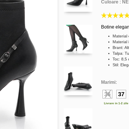
Culoare :
NE
Botine elegan
Material 
Material 
Brant: Al
Talpa: Tu
Toc: 8,5
Stil: Ele
Marimi:
36
37
Livrare in 1-2 zil