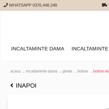
WHATSAPP 0376.448.248
T
INCALTAMINTE DAMA
INCALTAMINTE
acasa
incaltaminte dama
ghete
botine
botine e
INAPOI