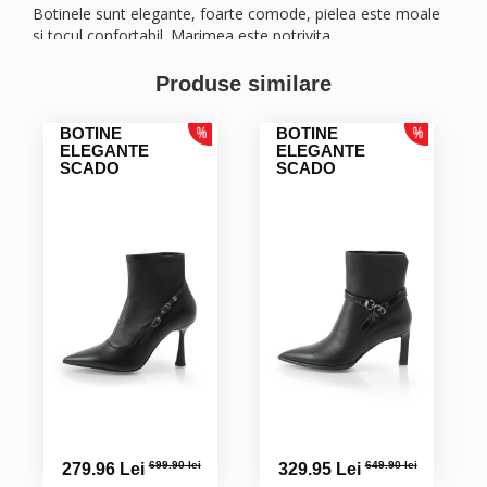
Botinele sunt elegante, foarte comode, pielea este moale
si tocul confortabil. Marimea este potrivita.
Produse similare
Gabriela T.
Elegante
BOTINE
BOTINE
ELEGANTE
ELEGANTE
SCADO
SCADO
Emilia P.
Ghetuțele sunt foarte frumoase,doar că eu am comandat
mărimea greșită. Din ce am văzut pe site returul este foarte
ușor, nu trebuie decât să completez un formular pentru a
schimba mărimea.
MIHAELA T.
ABSOLUT SUPERBE: imbina comoditatea , calitatea si
eleganta ! Felicitari !
699.90 lei
649.90 lei
279.96 Lei
329.95 Lei