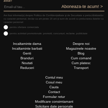
asta!!
Aboneaza-te acum! >
Am fost informat(a) despre Politica de Confidențialitate şi de Securitate a prelucrăriidatelor
cu caracter personal, declar ca am peste 16 ani și sunt de acord cu prelucrarea datelor cu
caracter personal:
pentru ofertare comerciala
pentru activitati promotionale: promotii, concursuri, reclame, publicitate
Incaltaminte dama
Despre noi
Incaltaminte barbati
Magazinele noastre
Genti
Blog
Branduri
Cum comand
Noutati
Cum platesc
Reduceri
Transport
Contul meu
Cosul meu
Cauta
Contact
Formular retur
Modificare consimtamant
Solicitare date personale