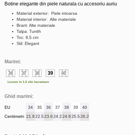
Botine elegante din piele naturala cu accesoriu auriu
Material exterior: Piele intoarsa
Material interior: Alte materiale
Brant: Alte materiale
Talpa: Tunith
Toc: 8,5 cm
Stil: Elegant
Marimi:
36
37
38
39
40
Livrare in 1-2 zile lucratoare
Ghid marimi:
EU
34
35
36
37
38
39
40
Centimetri
21.8
22.5
23.6
24.2
24.8
25.5
26.2