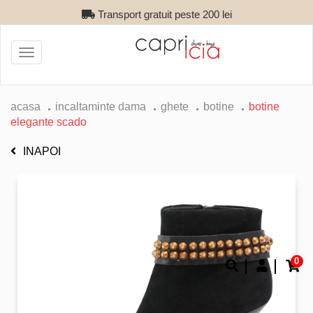
Transport gratuit peste 200 lei
Toggle
navigation
acasa
incaltaminte dama
ghete
botine
botine
elegante scado
INAPOI
0