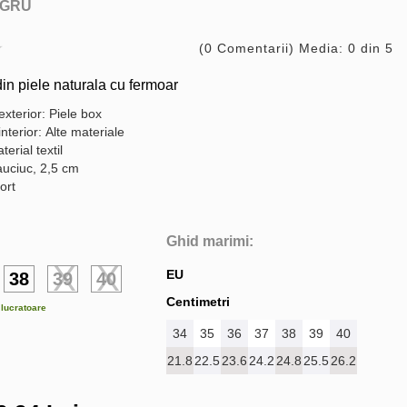
GRU
(0 Comentarii) Media: 0 din 5
n piele naturala cu fermoar
exterior: Piele box
interior: Alte materiale
terial textil
auciuc, 2,5 cm
ort
Ghid marimi:
EU
38
39
40
Centimetri
e lucratoare
34
35
36
37
38
39
40
21.8
22.5
23.6
24.2
24.8
25.5
26.2