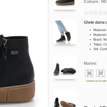
Culoare :
NE
Ghete dama di
Material 
Material 
Brant: Ma
Talpa: C
Stil: Conf
Marimi:
36
37
Livrare in 1-2 zil