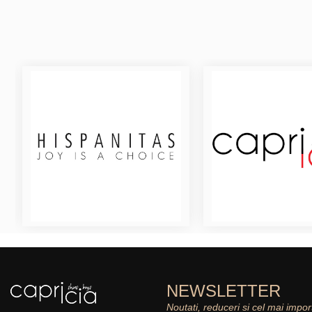
NEWSLETTER
Noutati, reduceri si cel mai impor