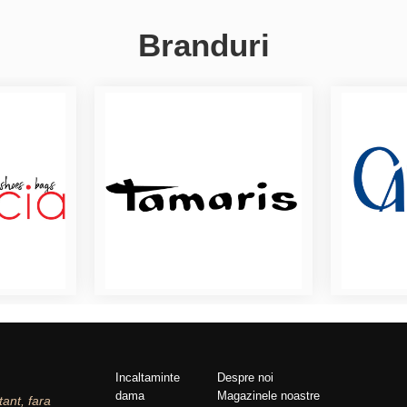
Branduri
Incaltaminte
Despre noi
dama
Magazinele noastre
tant, fara