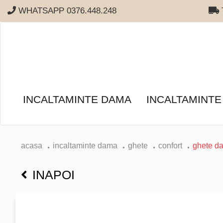
WHATSAPP 0376.448.248
T
INCALTAMINTE DAMA
INCALTAMINTE
acasa
incaltaminte dama
ghete
confort
ghete d
INAPOI