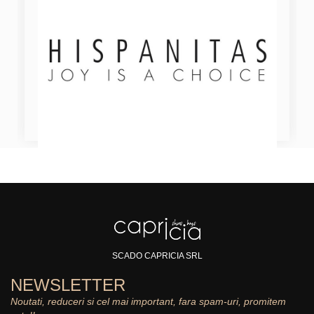
SCADO CAPRICIA SRL
NEWSLETTER
Noutati, reduceri si cel mai important, fara spam-uri, promitem