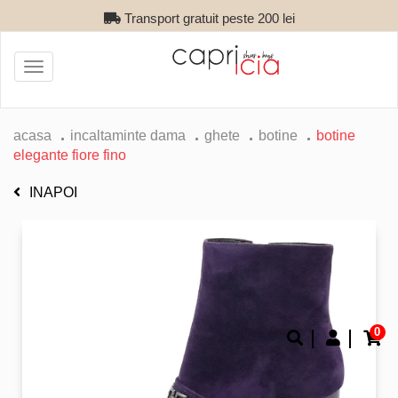
Transport gratuit peste 200 lei
Toggle
navigation
acasa
incaltaminte dama
ghete
botine
botine
elegante fiore fino
INAPOI
0