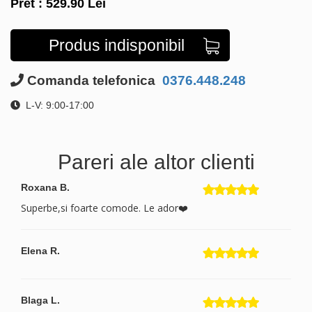
Pret :
529.90
Lei
Produs indisponibil
Comanda telefonica
0376.448.248
L-V: 9:00-17:00
Pareri ale altor clienti
Roxana B.
Superbe,si foarte comode. Le ador❤️
Elena R.
Blaga L.