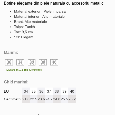
Botine elegante din piele naturala cu accesoriu metalic
Material exterior: Piele intoarsa
Material interior: Alte materiale
Brant: Alte materiale
Talpa: Tunith
Toc: 9,5 cm
Stil: Elegant
Marimi:
36
37
38
39
40
Livrare in 1-2 zile lucratoare
Ghid marimi:
EU
34
35
36
37
38
39
40
Centimetri
21.8
22.5
23.6
24.2
24.8
25.5
26.2