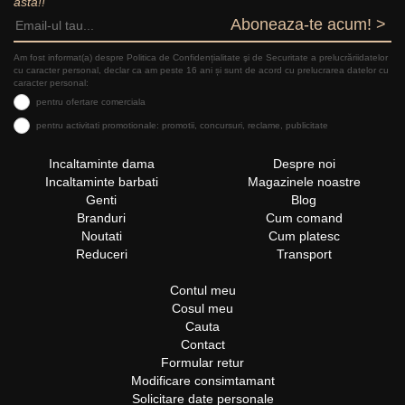
asta!!
Aboneaza-te acum! >
Am fost informat(a) despre Politica de Confidențialitate şi de Securitate a prelucrăriidatelor
cu caracter personal, declar ca am peste 16 ani și sunt de acord cu prelucrarea datelor cu
caracter personal:
pentru ofertare comerciala
pentru activitati promotionale: promotii, concursuri, reclame, publicitate
Incaltaminte dama
Despre noi
Incaltaminte barbati
Magazinele noastre
Genti
Blog
Branduri
Cum comand
Noutati
Cum platesc
Reduceri
Transport
Contul meu
Cosul meu
Cauta
Contact
Formular retur
Modificare consimtamant
Solicitare date personale