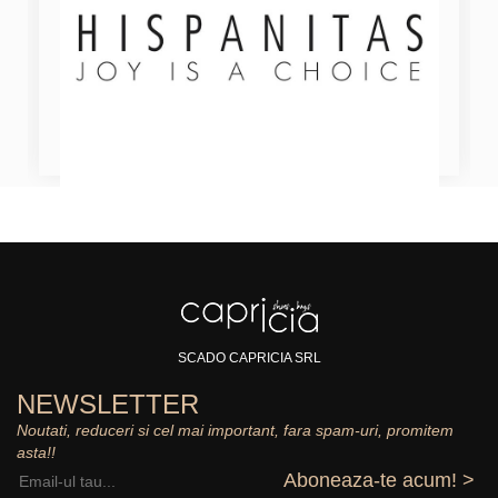
SCADO CAPRICIA SRL
NEWSLETTER
Noutati, reduceri si cel mai important, fara spam-uri, promitem
asta!!
Aboneaza-te acum! >