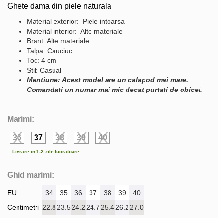
Ghete dama din piele naturala
Material exterior: Piele intoarsa
Material interior: Alte materiale
Brant: Alte materiale
Talpa: Cauciuc
Toc: 4 cm
Stil: Casual
Mentiune: Acest model are un calapod mai mare.
Comandati un numar mai mic decat purtati de obicei.
Marimi:
36
37
38
39
40
Livrare in 1-2 zile lucratoare
Ghid marimi:
EU
34
35
36
37
38
39
40
Centimetri
22.8
23.5
24.2
24.7
25.4
26.2
27.0