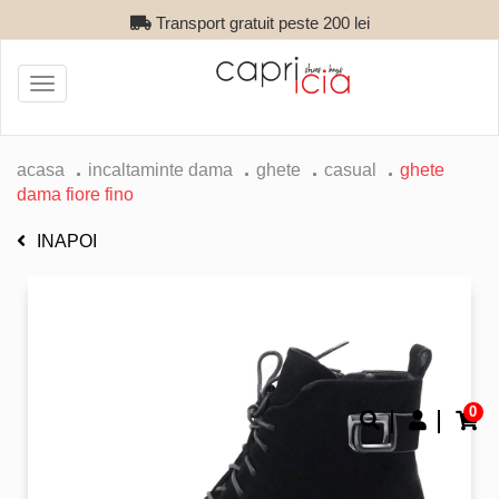
Transport gratuit peste 200 lei
Toggle
navigation
acasa
incaltaminte dama
ghete
casual
ghete
dama fiore fino
INAPOI
0