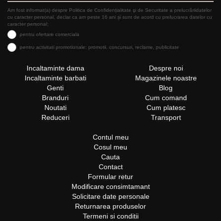
Am fost informat(a) despre Politica de Confidențialitate şi de Securitate a prelucrăriidatelor
cu caracter personal, declar ca am peste 16 ani și sunt de acord cu prelucrarea datelor cu
caracter personal:
pentru ofertare comerciala
pentru activitati promotionale: promotii, concursuri, reclame, publicitate
Incaltaminte dama
Despre noi
Incaltaminte barbati
Magazinele noastre
Genti
Blog
Branduri
Cum comand
Noutati
Cum platesc
Reduceri
Transport
Contul meu
Cosul meu
Cauta
Contact
Formular retur
Modificare consimtamant
Solicitare date personale
Returnarea produselor
Termeni si conditii