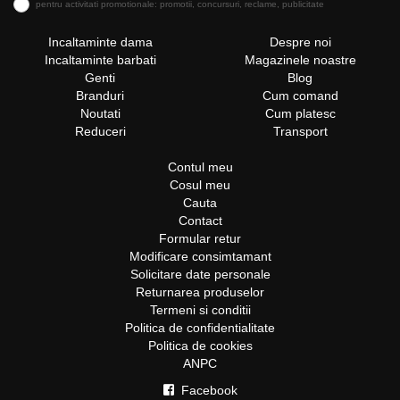
pentru activitati promotionale: promotii, concursuri, reclame, publicitate
Incaltaminte dama
Despre noi
Incaltaminte barbati
Magazinele noastre
Genti
Blog
Branduri
Cum comand
Noutati
Cum platesc
Reduceri
Transport
Contul meu
Cosul meu
Cauta
Contact
Formular retur
Modificare consimtamant
Solicitare date personale
Returnarea produselor
Termeni si conditii
Politica de confidentialitate
Politica de cookies
ANPC
Facebook