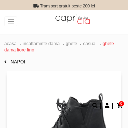
Transport gratuit peste 200 lei
Toggle
navigation
acasa
incaltaminte dama
ghete
casual
ghete
dama fiore fino
INAPOI
0