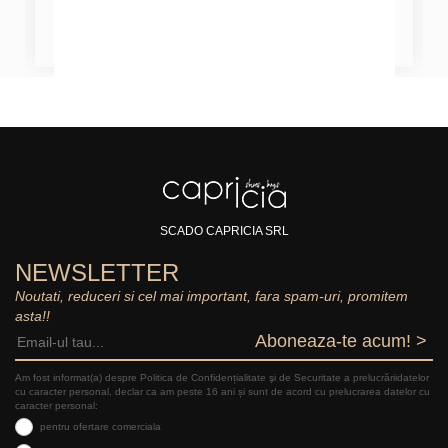
SCADO CAPRICIA SRL
NEWSLETTER
Noutati, reduceri si cel mai important, fara spam-uri, promitem
asta!!
Aboneaza-te acum! >
Am fost informat(a) despre Politica de Confidențialitate şi de Securitate a prelucrăriidatelor
cu caracter personal, declar ca am peste 16 ani și sunt de acord cu prelucrarea datelor cu
caracter personal:
pentru ofertare comerciala