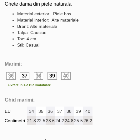
Ghete dama din piele naturala
Material exterior: Piele box
Material interior: Alte materiale
Brant: Alte materiale
Talpa: Cauciuc
Toc: 4 cm
Stil: Casual
Marimi:
36
37
38
39
40
Livrare in 1-2 zile lucratoare
Ghid marimi:
EU
34
35
36
37
38
39
40
Centimetri
21.8
22.5
23.6
24.2
24.8
25.5
26.2