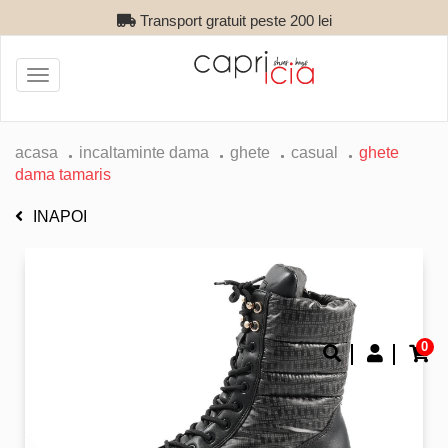
Transport gratuit peste 200 lei
Toggle
navigation
acasa
incaltaminte dama
ghete
casual
ghete
dama tamaris
INAPOI
0