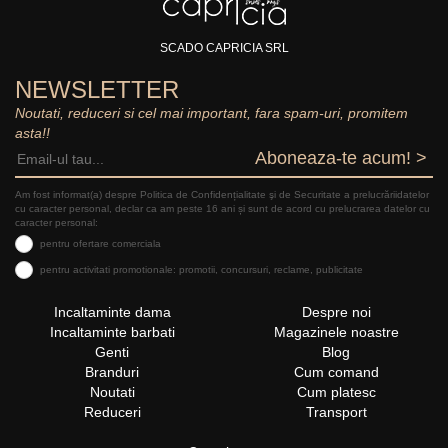
SCADO CAPRICIA SRL
NEWSLETTER
Noutati, reduceri si cel mai important, fara spam-uri, promitem
asta!!
Aboneaza-te acum! >
Am fost informat(a) despre Politica de Confidențialitate şi de Securitate a prelucrăriidatelor
cu caracter personal, declar ca am peste 16 ani și sunt de acord cu prelucrarea datelor cu
caracter personal:
pentru ofertare comerciala
pentru activitati promotionale: promotii, concursuri, reclame, publicitate
Incaltaminte dama
Despre noi
Incaltaminte barbati
Magazinele noastre
Genti
Blog
Branduri
Cum comand
Noutati
Cum platesc
Reduceri
Transport