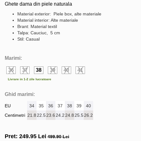
Ghete dama din piele naturala
Material exterior: Piele box, alte materiale
Material interior: Alte materiale
Brant: Material textil
Talpa: Cauciuc, 5 cm
Stil: Casual
Marimi:
36
37
38
39
40
41
Livrare in 1-2 zile lucratoare
Ghid marimi:
EU
34
35
36
37
38
39
40
Centimetri
21.8
22.5
23.6
24.2
24.8
25.5
26.2
Pret:
249.95
Lei
499.90 Lei