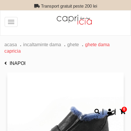
Transport gratuit peste 200 lei
Toggle
navigation
acasa
incaltaminte dama
ghete
ghete dama
capricia
INAPOI
0