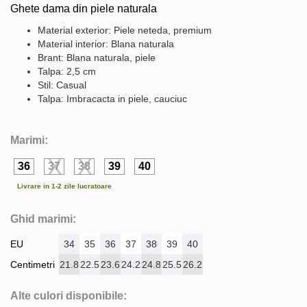
Ghete dama din piele naturala
Material exterior: Piele neteda, premium
Material interior: Blana naturala
Brant: Blana naturala, piele
Talpa: 2,5 cm
Stil: Casual
Talpa: Imbracacta in piele, cauciuc
Marimi:
36
37
38
39
40
Livrare in 1-2 zile lucratoare
Ghid marimi:
EU
34
35
36
37
38
39
40
Centimetri
21.8
22.5
23.6
24.2
24.8
25.5
26.2
Alte culori disponibile: