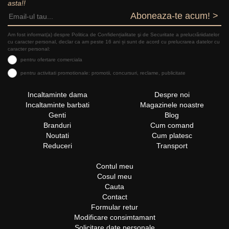
asta!!
Aboneaza-te acum! >
Am fost informat(a) despre Politica de Confidențialitate şi de Securitate a prelucrăriidatelor
cu caracter personal, declar ca am peste 16 ani și sunt de acord cu prelucrarea datelor cu
caracter personal:
pentru ofertare comerciala
pentru activitati promotionale: promotii, concursuri, reclame, publicitate
Incaltaminte dama
Despre noi
Incaltaminte barbati
Magazinele noastre
Genti
Blog
Branduri
Cum comand
Noutati
Cum platesc
Reduceri
Transport
Contul meu
Cosul meu
Cauta
Contact
Formular retur
Modificare consimtamant
Solicitare date personale