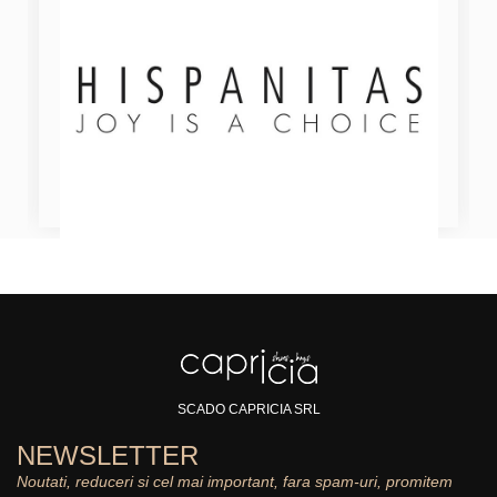
SCADO CAPRICIA SRL
NEWSLETTER
Noutati, reduceri si cel mai important, fara spam-uri, promitem