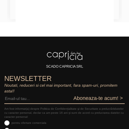
SCADO CAPRICIA SRL
NEWSLETTER
Noutati, reduceri si cel mai important, fara spam-uri, promitem
asta!!
Aboneaza-te acum! >
Am fost informat(a) despre Politica de Confidențialitate şi de Securitate a prelucrăriidatelor
cu caracter personal, declar ca am peste 16 ani și sunt de acord cu prelucrarea datelor cu
caracter personal:
pentru ofertare comerciala