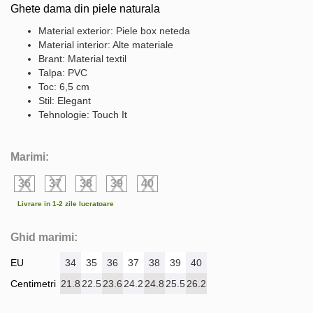
Ghete dama din piele naturala
Material exterior: Piele box neteda
Material interior: Alte materiale
Brant: Material textil
Talpa: PVC
Toc: 6,5 cm
Stil: Elegant
Tehnologie: Touch It
Marimi:
36
37
38
39
40
Livrare in 1-2 zile lucratoare
Ghid marimi:
EU
34
35
36
37
38
39
40
Centimetri
21.8
22.5
23.6
24.2
24.8
25.5
26.2