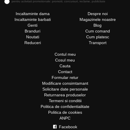
pentru activitati promotionale: promotii, concursuri, reclame, publicitate
Incaltaminte dama
Despre noi
Incaltaminte barbati
Magazinele noastre
Genti
Blog
Branduri
Cum comand
Noutati
Cum platesc
Reduceri
Transport
Contul meu
Cosul meu
Cauta
Contact
Formular retur
Modificare consimtamant
Solicitare date personale
Returnarea produselor
Termeni si conditii
Politica de confidentialitate
Politica de cookies
ANPC
Facebook