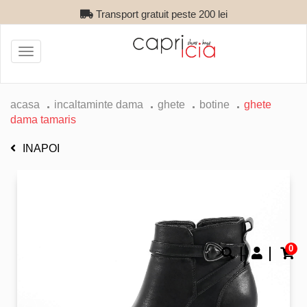
Transport gratuit peste 200 lei
Toggle
navigation
acasa
incaltaminte dama
ghete
botine
ghete
dama tamaris
INAPOI
0