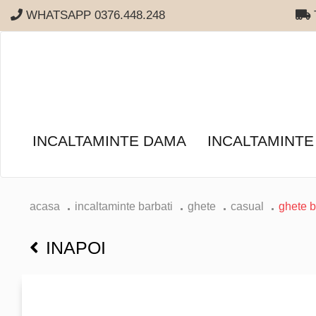
WHATSAPP 0376.448.248
T
INCALTAMINTE DAMA
INCALTAMINTE
acasa
incaltaminte barbati
ghete
casual
ghete b
INAPOI