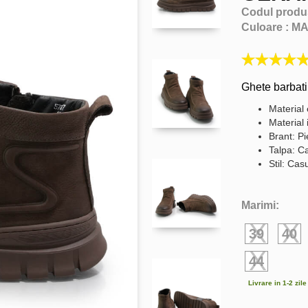
Codul produ
Culoare :
M
Ghete barbati
Material 
Material i
Brant: Pi
Talpa: C
Stil: Cas
Marimi:
39
40
44
Livrare in 1-2 zil