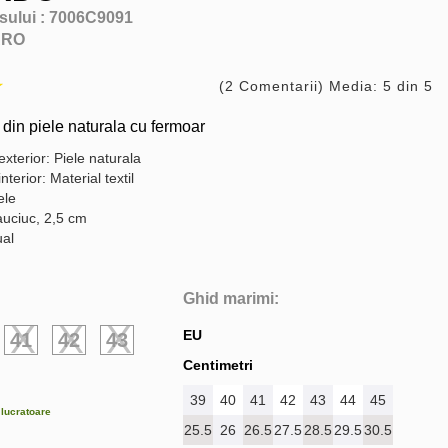
sului :
7006C9091
ARO
(2 Comentarii) Media: 5 din 5
 din piele naturala cu fermoar
exterior: Piele naturala
nterior: Material textil
ele
auciuc, 2,5 cm
ual
Ghid marimi:
EU
41
42
43
Centimetri
39
40
41
42
43
44
45
e lucratoare
25.5
26
26.5
27.5
28.5
29.5
30.5