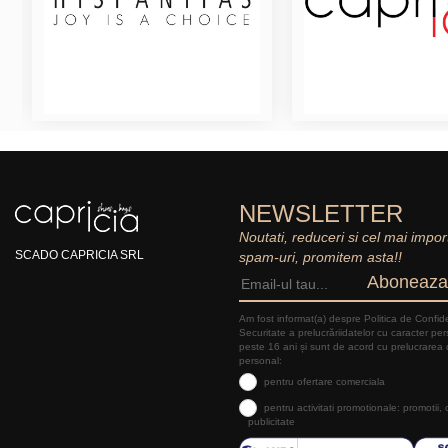
NEWSLETTER
Noutati, reduceri si cel mai impor
SCADO CAPRICIA SRL
spam-uri, promitem asta!!
Aboneaza
Am fost informat(a) despre Politica de Confide
Securitate a prelucrăriidatelor cu caracter pe
peste 16 ani și sunt de acord cu prelucrarea 
personal:
pentru ofertare comerciala
pentru activitati promotionale: promotii,
publicitate