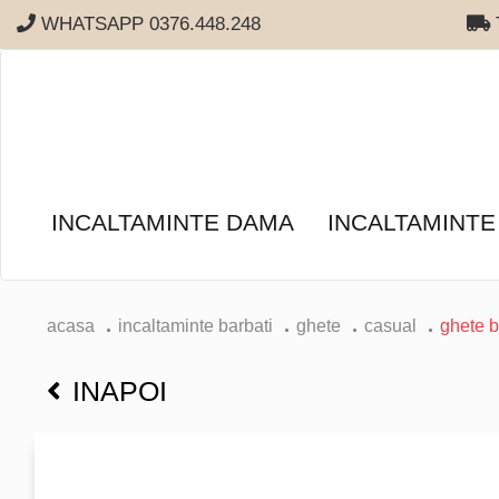
WHATSAPP 0376.448.248
T
INCALTAMINTE DAMA
INCALTAMINTE
acasa
incaltaminte barbati
ghete
casual
ghete b
INAPOI