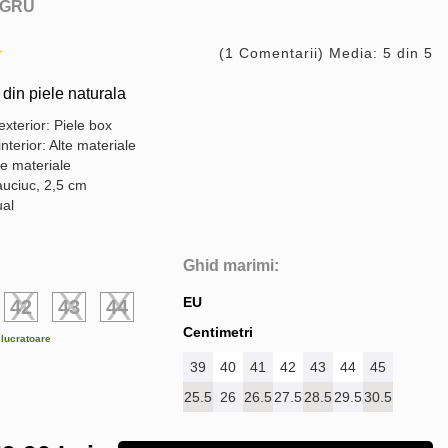
GRU
(1 Comentarii) Media: 5 din 5
 din piele naturala
exterior: Piele box
interior: Alte materiale
te materiale
auciuc, 2,5 cm
ual
Ghid marimi:
EU
42
43
44
Centimetri
e lucratoare
39
40
41
42
43
44
45
25.5
26
26.5
27.5
28.5
29.5
30.5