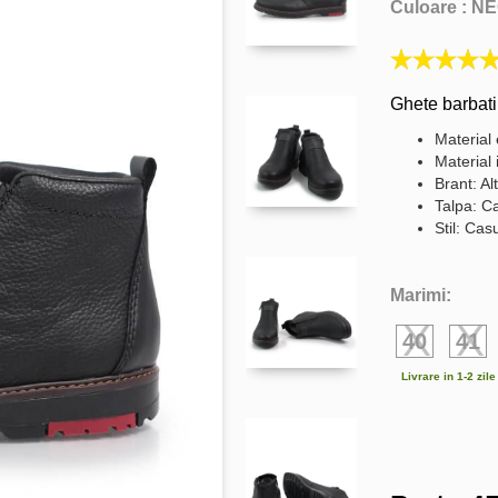
Culoare :
NE
Ghete barbati
Material 
Material 
Brant: Al
Talpa: C
Stil: Cas
Marimi:
40
41
Livrare in 1-2 zil