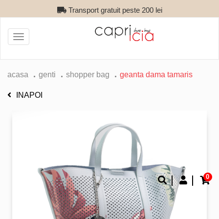
Transport gratuit peste 200 lei
Toggle
navigation
acasa
genti
shopper bag
geanta dama tamaris
INAPOI
0