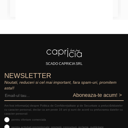
SCADO CAPRICIA SRL
NEWSLETTER
Noutati, reduceri si cel mai important, fara spam-uri, promitem
asta!!
Aboneaza-te acum! >
Am fost informat(a) despre Politica de Confidențialitate şi de Securitate a prelucrăriidatelor
cu caracter personal, declar ca am peste 16 ani și sunt de acord cu prelucrarea datelor cu
caracter personal:
pentru ofertare comerciala
pentru activitati promotionale: promotii, concursuri, reclame, publicitate