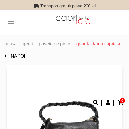
Transport gratuit peste 200 lei
Toggle
navigation
acasa
genti
posete de piele
geanta dama capricia
INAPOI
0