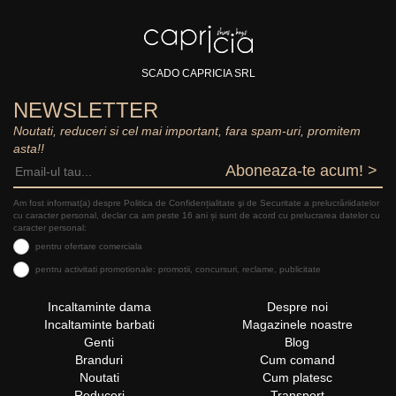
SCADO CAPRICIA SRL
NEWSLETTER
Noutati, reduceri si cel mai important, fara spam-uri, promitem
asta!!
Aboneaza-te acum! >
Am fost informat(a) despre Politica de Confidențialitate şi de Securitate a prelucrăriidatelor
cu caracter personal, declar ca am peste 16 ani și sunt de acord cu prelucrarea datelor cu
caracter personal:
pentru ofertare comerciala
pentru activitati promotionale: promotii, concursuri, reclame, publicitate
Incaltaminte dama
Despre noi
Incaltaminte barbati
Magazinele noastre
Genti
Blog
Branduri
Cum comand
Noutati
Cum platesc
Reduceri
Transport