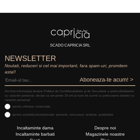
SCADO CAPRICIA SRL
NEWSLETTER
Noutati, reduceri si cel mai important, fara spam-uri, promitem
asta!!
Aboneaza-te acum! >
Am fost informat(a) despre Politica de Confidențialitate şi de Securitate a prelucrăriidatelor
cu caracter personal, declar ca am peste 16 ani și sunt de acord cu prelucrarea datelor cu
caracter personal:
pentru ofertare comerciala
pentru activitati promotionale: promotii, concursuri, reclame, publicitate
Incaltaminte dama
Despre noi
Incaltaminte barbati
Magazinele noastre