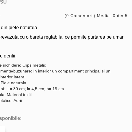
SU
(0 Comentarii) Media: 0 din 5
in piele naturala
revazuta cu o bareta reglabila, ce permite purtarea pe umar
e gentii:
 inchidere: Clips metalic
mente/buzunare: In interior un compartiment principal si un
nterior lateral
 Piele naturala
ni: L= 30 cm; l= 4,5 cm; h= 15 cm
a: Material textil
talice: Aurii
isponibile: