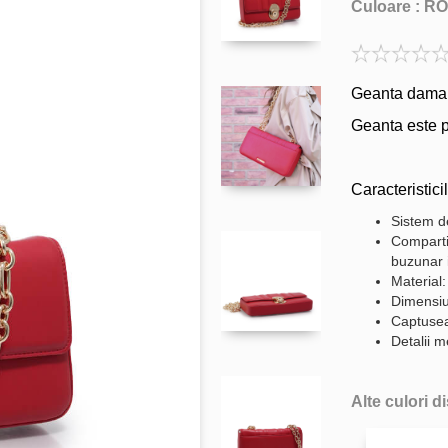
Culoare :
RO
Geanta dama d
Geanta este p
Caracteristicil
Sistem de
Comparti
buzunar i
Material:
Dimensiu
Captuseal
Detalii me
Alte culori d