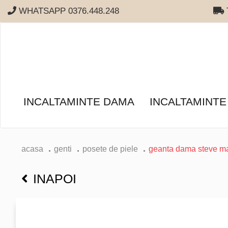
WHATSAPP 0376.448.248
T
INCALTAMINTE DAMA
INCALTAMINTE
acasa
genti
posete de piele
geanta dama steve m
INAPOI