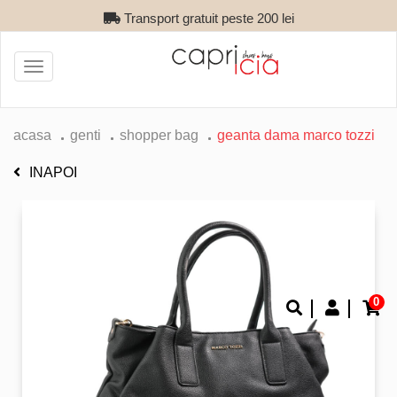
Transport gratuit peste 200 lei
Toggle
navigation
acasa
genti
shopper bag
geanta dama marco tozzi
INAPOI
0