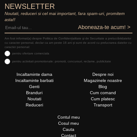
NEWSLETTER
Noutati, reduceri si cel mai important, fara spam-uri, promitem
asta!!
Aboneaza-te acum! >
Am fost informat(a) despre Politica de Confidențialitate şi de Securitate a prelucrăriidatelor
cu caracter personal, declar ca am peste 16 ani și sunt de acord cu prelucrarea datelor cu
caracter personal:
pentru ofertare comerciala
pentru activitati promotionale: promotii, concursuri, reclame, publicitate
Incaltaminte dama
Despre noi
Incaltaminte barbati
Magazinele noastre
Genti
Blog
Branduri
Cum comand
Noutati
Cum platesc
Reduceri
Transport
Contul meu
Cosul meu
Cauta
Contact