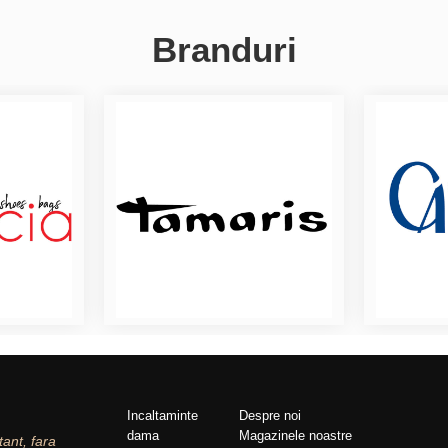
Branduri
Incaltaminte
Despre noi
dama
Magazinele noastre
tant, fara