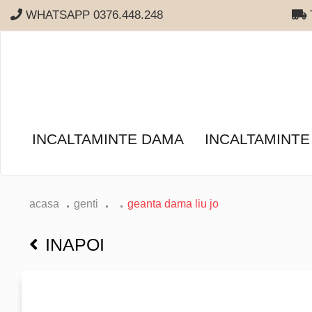
WHATSAPP 0376.448.248
T
INCALTAMINTE DAMA
INCALTAMINTE
acasa
genti
geanta dama liu jo
INAPOI