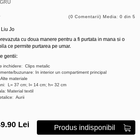
GRU
(0 Comentarii) Media: 0 din 5
Liu Jo
revazuta cu doua manere pentru a fi purtata in mana si o
ila ce permite purtarea pe umar.
e gentii:
e inchidere: Clips metalic
mente/buzunare: In interior un compartiment principal
 Alte materiale
ni: L= 37 cm; l= 14 cm; h= 32 cm
a: Material textil
etalice: Aurii
9.90
Lei
Produs indisponibil