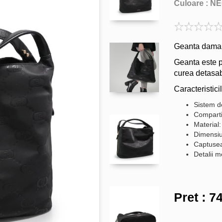
Culoare :
NE
Geanta dama 
Geanta este p
curea detasab
Caracteristicil
Sistem d
Comparti
Material:
Dimensiu
Captuseal
Detalii m
Pret :
74