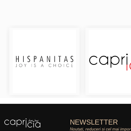
NEWSLETTER
Noutati, reduceri si cel mai impor