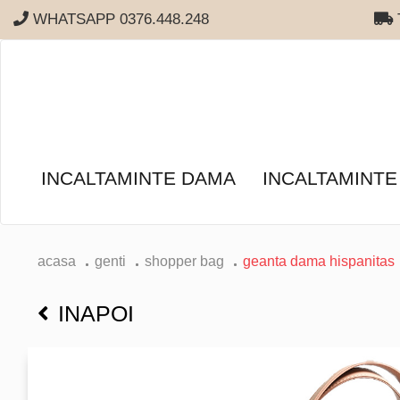
WHATSAPP 0376.448.248
T
INCALTAMINTE DAMA
INCALTAMINTE
acasa
genti
shopper bag
geanta dama hispanitas
INAPOI