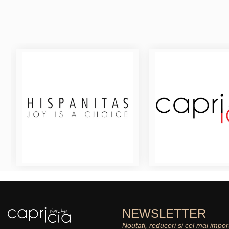
NEWSLETTER
Noutati, reduceri si cel mai impor