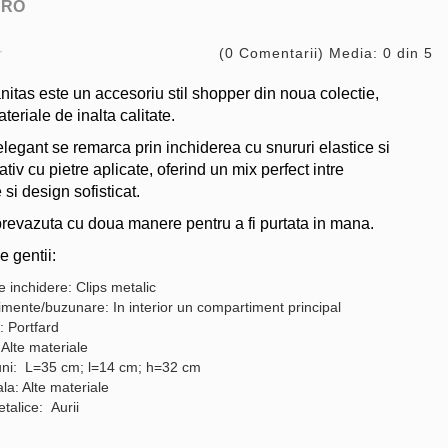
ARO
(0 Comentarii) Media: 0 din 5
itas este un accesoriu stil shopper din noua colectie,
ateriale de inalta calitate.
legant se remarca prin inchiderea cu snururi elastice si
ativ cu pietre aplicate, oferind un mix perfect intre
 si design sofisticat.
revazuta cu doua manere pentru a fi purtata in mana.
e gentii:
 inchidere: Clips metalic
mente/buzunare: In interior un compartiment principal
: Portfard
 Alte materiale
ni: L=35 cm; l=14 cm; h=32 cm
la: Alte materiale
etalice: Aurii