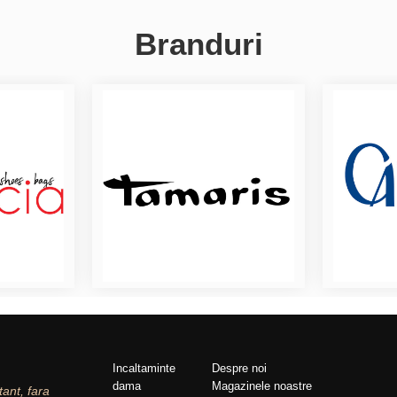
Branduri
Incaltaminte
Despre noi
dama
Magazinele noastre
tant, fara