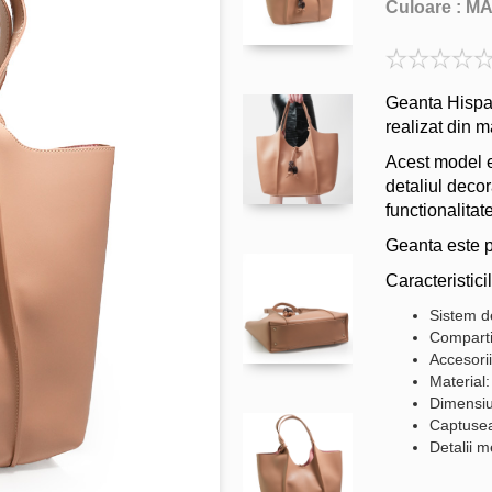
Culoare :
M
Geanta Hispan
realizat din m
Acest model e
detaliul decor
functionalitate
Geanta este p
Caracteristicil
Sistem de
Comparti
Accesorii
Material:
Dimensiu
Captusea
Detalii m