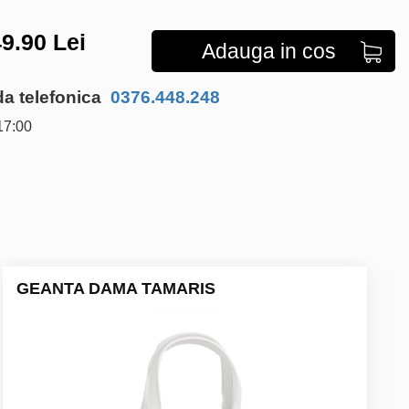
9.90
Lei
Adauga in cos
 telefonica
0376.448.248
17:00
GEANTA DAMA TAMARIS