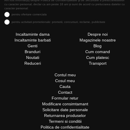
Am fost informat(a) despre Politica de Confidențialitate şi de Securitate a prelucrăriidatelor
cu caracter personal, declar ca am peste 16 ani și sunt de acord cu prelucrarea datelor cu
caracter personal:
pentru ofertare comerciala
pentru activitati promotionale: promotii, concursuri, reclame, publicitate
Incaltaminte dama
Despre noi
Incaltaminte barbati
Magazinele noastre
Genti
Blog
Branduri
Cum comand
Noutati
Cum platesc
Reduceri
Transport
Contul meu
Cosul meu
Cauta
Contact
Formular retur
Modificare consimtamant
Solicitare date personale
Returnarea produselor
Termeni si conditii
Politica de confidentialitate