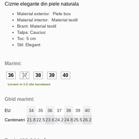
Cizme elegante din piele naturala
Material exterior: Piele box
Material interior: Material textil
Brant: Material textil
Talpa: Cauciuc
Toc: 5 cm
Stil: Elegant
Marimi:
36
37
38
39
40
Livrare in 1-2 zile lucratoare
Ghid marimi:
EU
34
35
36
37
38
39
40
Centimetri
21.8
22.5
23.6
24.2
24.8
25.5
26.2