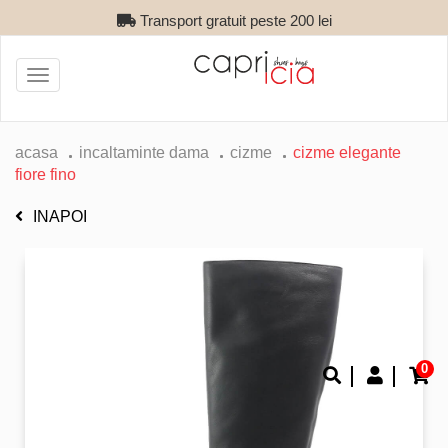
Transport gratuit peste 200 lei
Toggle
navigation
acasa
incaltaminte dama
cizme
cizme elegante
fiore fino
INAPOI
0