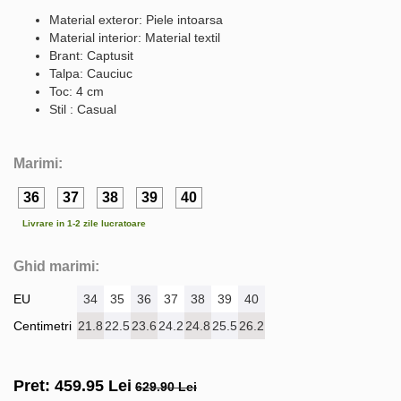
Material exteror: Piele intoarsa
Material interior: Material textil
Brant: Captusit
Talpa: Cauciuc
Toc: 4 cm
Stil : Casual
Marimi:
36
37
38
39
40
Livrare in 1-2 zile lucratoare
Ghid marimi:
EU
34
35
36
37
38
39
40
Centimetri
21.8
22.5
23.6
24.2
24.8
25.5
26.2
Pret:
459.95
Lei
629.90 Lei