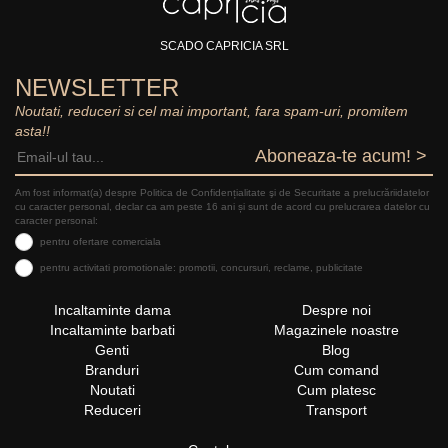
SCADO CAPRICIA SRL
NEWSLETTER
Noutati, reduceri si cel mai important, fara spam-uri, promitem
asta!!
Aboneaza-te acum! >
Am fost informat(a) despre Politica de Confidențialitate şi de Securitate a prelucrăriidatelor
cu caracter personal, declar ca am peste 16 ani și sunt de acord cu prelucrarea datelor cu
caracter personal:
pentru ofertare comerciala
pentru activitati promotionale: promotii, concursuri, reclame, publicitate
Incaltaminte dama
Despre noi
Incaltaminte barbati
Magazinele noastre
Genti
Blog
Branduri
Cum comand
Noutati
Cum platesc
Reduceri
Transport