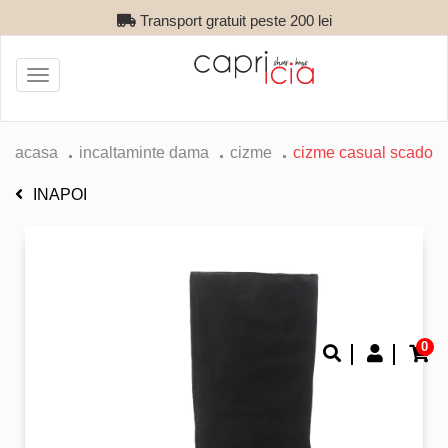
Transport gratuit peste 200 lei
Toggle
navigation
acasa
incaltaminte dama
cizme
cizme casual scado
INAPOI
0