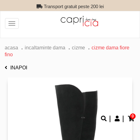
Transport gratuit peste 200 lei
Toggle
navigation
acasa
incaltaminte dama
cizme
cizme dama fiore
fino
INAPOI
0