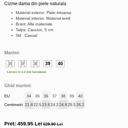
Cizme dama din piele naturala
Material exteror: Piele intoarsa
Material interior: Material textil
Brant: Alte materiale
Talpa: Cauciuc, 5 cm
Stil : Casual
Marimi:
36
37
38
39
40
Livrare in 1-2 zile lucratoare
Ghid marimi:
EU
34
35
36
37
38
39
40
Centimetri
21.8
22.5
23.6
24.2
24.8
25.5
26.2
Pret:
459.95
Lei
629.90 Lei