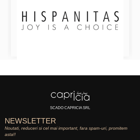
SCADO CAPRICIA SRL
NEWSLETTER
Noutati, reduceri si cel mai important, fara spam-uri, promitem
asta!!