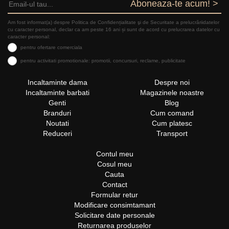
Aboneaza-te acum! >
Am fost informat(a) despre Politica de Confidențialitate şi de Securitate a prelucrăriidatelor
cu caracter personal, declar ca am peste 16 ani și sunt de acord cu prelucrarea datelor cu
caracter personal:
pentru ofertare comerciala
pentru activitati promotionale: promotii, concursuri, reclame, publicitate
Incaltaminte dama
Despre noi
Incaltaminte barbati
Magazinele noastre
Genti
Blog
Branduri
Cum comand
Noutati
Cum platesc
Reduceri
Transport
Contul meu
Cosul meu
Cauta
Contact
Formular retur
Modificare consimtamant
Solicitare date personale
Returnarea produselor