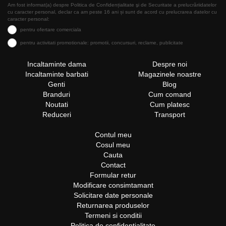
Am fost informat(a) despre Politica de Confidențialitate şi de Securitate a prelucrăriidatelor
cu caracter personal, declar ca am peste 16 ani și sunt de acord cu prelucrarea datelor cu
caracter personal:
pentru ofertare comerciala
pentru activitati promotionale: promotii, concursuri, reclame, publicitate
Incaltaminte dama
Despre noi
Incaltaminte barbati
Magazinele noastre
Genti
Blog
Branduri
Cum comand
Noutati
Cum platesc
Reduceri
Transport
Contul meu
Cosul meu
Cauta
Contact
Formular retur
Modificare consimtamant
Solicitare date personale
Returnarea produselor
Termeni si conditii
Politica de confidentialitate