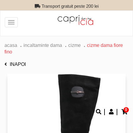
Transport gratuit peste 200 lei
Toggle
navigation
acasa
incaltaminte dama
cizme
cizme dama fiore
fino
INAPOI
0