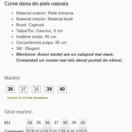
Cizme dama din piele naturala
Material exteror: Piele intoarsa
Material interior: Material textil
Brant: Captusit
Talpa/Toc: Cauciuc, 5 cm
Inaltime totala: 45 cm
Circumferinta pulpa: 36 cm
Stil : Elegant
Mentiune: Acest model are un calapod mai mare.
Comandati un numar mai mic decat purtati de obicei.
Marimi:
36
37
38
39
40
Livrare in 1-2 zile lucratoare
Ghid marimi:
EU
34
35
36
37
38
39
40
Centimetri
22.8
23.5
24.2
24.7
25.4
26.2
27.0