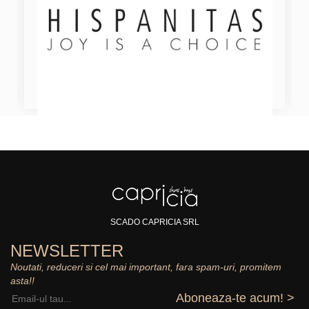
SCADO CAPRICIA SRL
NEWSLETTER
Noutati, reduceri si cel mai important, fara spam-uri, promitem
asta!!
Aboneaza-te acum! >