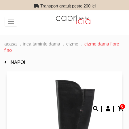
Transport gratuit peste 200 lei
Toggle
navigation
acasa
incaltaminte dama
cizme
cizme dama fiore
fino
INAPOI
0