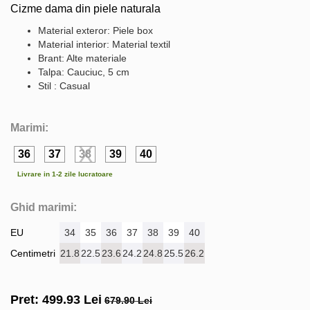
Cizme dama din piele naturala
Material exteror: Piele box
Material interior: Material textil
Brant: Alte materiale
Talpa: Cauciuc, 5 cm
Stil : Casual
Marimi:
36
37
38
39
40
Livrare in 1-2 zile lucratoare
Ghid marimi:
EU
34
35
36
37
38
39
40
Centimetri
21.8
22.5
23.6
24.2
24.8
25.5
26.2
Pret:
499.93
Lei
679.90 Lei