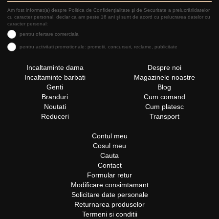
Am fost informat(a) despre Politica de Confidențialitate şi de Securitate a prelucrăriidatelor
cu caracter personal, declar ca am peste 16 ani și sunt de acord cu prelucrarea datelor cu
caracter personal:
pentru ofertare comerciala
pentru activitati promotionale: promotii, concursuri, reclame, publicitate
Incaltaminte dama
Despre noi
Incaltaminte barbati
Magazinele noastre
Genti
Blog
Branduri
Cum comand
Noutati
Cum platesc
Reduceri
Transport
Contul meu
Cosul meu
Cauta
Contact
Formular retur
Modificare consimtamant
Solicitare date personale
Returnarea produselor
Termeni si conditii