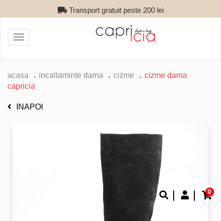
Transport gratuit peste 200 lei
Toggle
navigation
acasa
incaltaminte dama
cizme
cizme dama
capricia
INAPOI
0