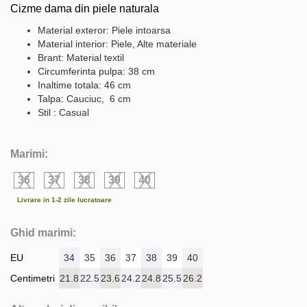
Cizme dama din piele naturala
Material exteror: Piele intoarsa
Material interior: Piele, Alte materiale
Brant: Material textil
Circumferinta pulpa: 38 cm
Inaltime totala: 46 cm
Talpa: Cauciuc, 6 cm
Stil : Casual
Marimi:
36
37
38
39
40
Livrare in 1-2 zile lucratoare
Ghid marimi:
EU
34
35
36
37
38
39
40
Centimetri
21.8
22.5
23.6
24.2
24.8
25.5
26.2