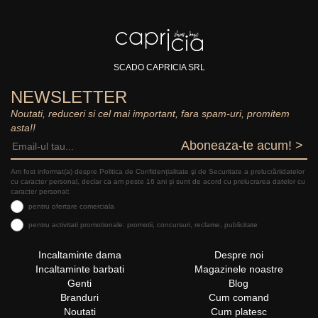
SCADO CAPRICIA SRL
NEWSLETTER
Noutati, reduceri si cel mai important, fara spam-uri, promitem
asta!!
Aboneaza-te acum! >
Am fost informat(a) despre Politica de Confidențialitate şi de Securitate a prelucrăriidatelor
cu caracter personal, declar ca am peste 16 ani și sunt de acord cu prelucrarea datelor cu
caracter personal:
pentru ofertare comerciala
pentru activitati promotionale: promotii, concursuri, reclame, publicitate
Incaltaminte dama
Despre noi
Incaltaminte barbati
Magazinele noastre
Genti
Blog
Branduri
Cum comand
Noutati
Cum platesc