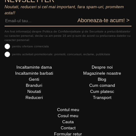
Noutati, reduceri si cel mai important, fara spam-uri, promitem
asta!!
Aboneaza-te acum! >
Am fost informat(a) despre Politica de Confidențialitate şi de Securitate a prelucrăriidatelor
cu caracter personal, declar ca am peste 16 ani și sunt de acord cu prelucrarea datelor cu
caracter personal:
pentru ofertare comerciala
pentru activitati promotionale: promotii, concursuri, reclame, publicitate
Incaltaminte dama
Despre noi
Incaltaminte barbati
Magazinele noastre
Genti
Blog
Branduri
Cum comand
Noutati
Cum platesc
Reduceri
Transport
Contul meu
Cosul meu
Cauta
Contact
Formular retur