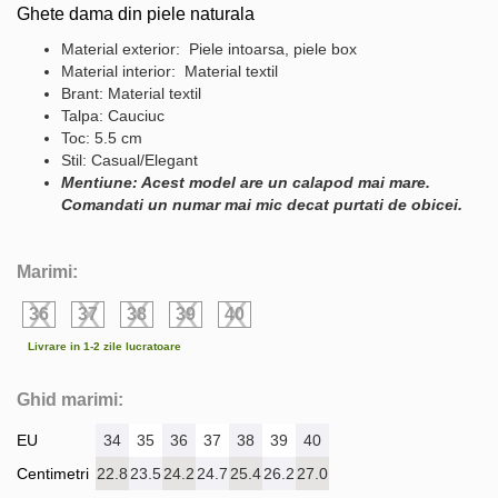
Ghete dama din piele naturala
Material exterior: Piele intoarsa, piele box
Material interior: Material textil
Brant: Material textil
Talpa: Cauciuc
Toc: 5.5 cm
Stil: Casual/Elegant
Mentiune: Acest model are un calapod mai mare.
Comandati un numar mai mic decat purtati de obicei.
Marimi:
36
37
38
39
40
Livrare in 1-2 zile lucratoare
Ghid marimi:
EU
34
35
36
37
38
39
40
Centimetri
22.8
23.5
24.2
24.7
25.4
26.2
27.0