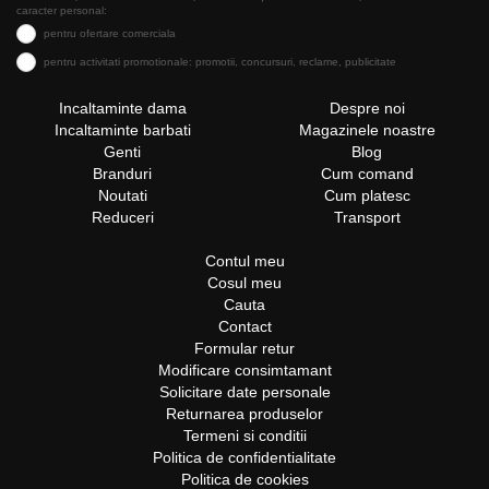
caracter personal:
pentru ofertare comerciala
pentru activitati promotionale: promotii, concursuri, reclame, publicitate
Incaltaminte dama
Despre noi
Incaltaminte barbati
Magazinele noastre
Genti
Blog
Branduri
Cum comand
Noutati
Cum platesc
Reduceri
Transport
Contul meu
Cosul meu
Cauta
Contact
Formular retur
Modificare consimtamant
Solicitare date personale
Returnarea produselor
Termeni si conditii
Politica de confidentialitate
Politica de cookies