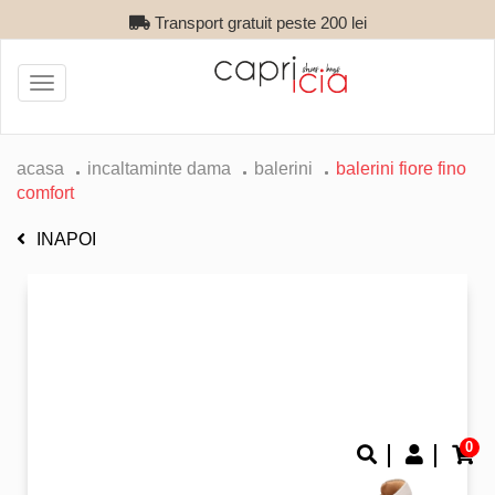
Transport gratuit peste 200 lei
Toggle
navigation
acasa
incaltaminte dama
balerini
balerini fiore fino
comfort
INAPOI
0