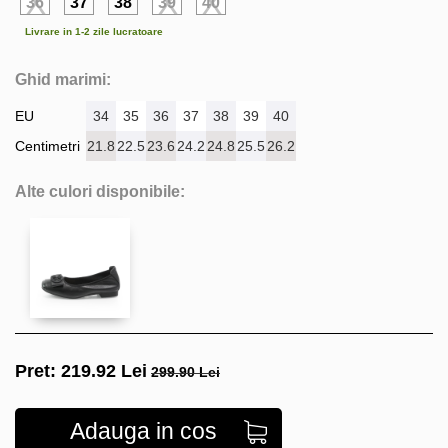
36
37
38
39
40
Livrare in 1-2 zile lucratoare
Ghid marimi:
EU
34
35
36
37
38
39
40
Centimetri
21.8
22.5
23.6
24.2
24.8
25.5
26.2
Alte culori disponibile:
Pret:
219.92
Lei
299.90 Lei
Adauga in cos