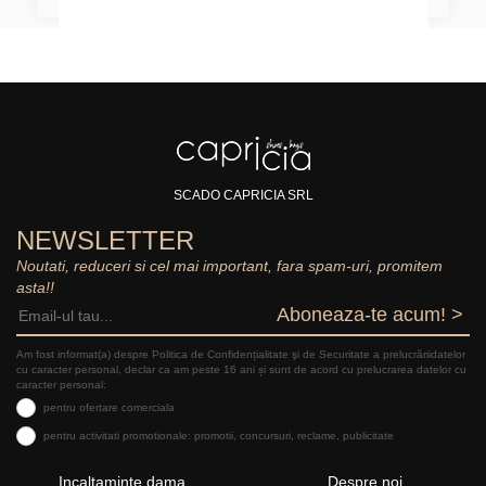
SCADO CAPRICIA SRL
NEWSLETTER
Noutati, reduceri si cel mai important, fara spam-uri, promitem
asta!!
Aboneaza-te acum! >
Am fost informat(a) despre Politica de Confidențialitate şi de Securitate a prelucrăriidatelor
cu caracter personal, declar ca am peste 16 ani și sunt de acord cu prelucrarea datelor cu
caracter personal:
pentru ofertare comerciala
pentru activitati promotionale: promotii, concursuri, reclame, publicitate
Incaltaminte dama
Despre noi