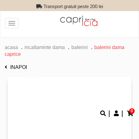
Transport gratuit peste 200 lei
Toggle
navigation
acasa
incaltaminte dama
balerini
balerini dama
caprice
INAPOI
0