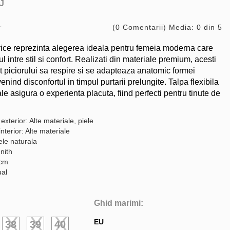
J
(0 Comentarii) Media: 0 din 5
rice reprezinta alegerea ideala pentru femeia moderna care
ul intre stil si confort. Realizati din materiale premium, acesti
t piciorului sa respire si se adapteaza anatomic formei
enind disconfortul in timpul purtarii prelungite. Talpa flexibila
le asigura o experienta placuta, fiind perfecti pentru tinute de
exterior: Alte materiale, piele
interior: Alte materiale
ele naturala
nith
 cm
ual
Ghid marimi:
EU
38
39
40