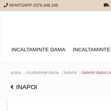
WHATSAPP 0376.448.248
T
INCALTAMINTE DAMA
INCALTAMINTE
acasa
incaltaminte dama
balerini
balerini dama ca
INAPOI