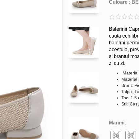
Culoare :
BE
Balerinii Cap
cauta echilibr
balerini permi
acestuia, prev
si brantul moa
zi cu zi.
Material 
Material 
Brant: Pi
Talpa: Tu
Toc: 1.5
Stil: Cas
Marimi:
36
37