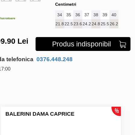
Centimetri
34
35
36
37
38
39
40
e lucratoare
21.8
22.5
23.6
24.2
24.8
25.5
26.2
9.90
Lei
Produs indisponibil
 telefonica
0376.448.248
17:00
BALERINI DAMA CAPRICE