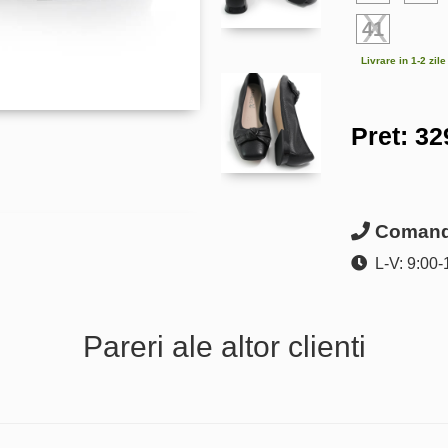
41
Livrare in 1-2 zil
Pret:
32
Comanda
L-V: 9:00-
Pareri ale altor clienti