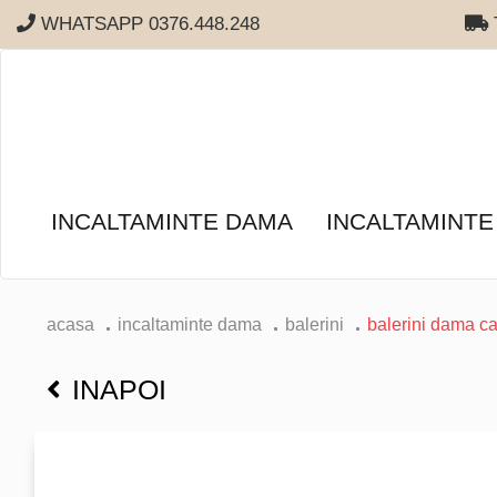
WHATSAPP 0376.448.248
T
INCALTAMINTE DAMA
INCALTAMINTE
acasa
incaltaminte dama
balerini
balerini dama ca
INAPOI