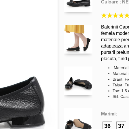
Culoare :
NE
Balerinii Capr
femeia moderna
materiale prem
adapteaza ana
purtarii prelu
placuta, fiind
Material
Material 
Brant: Pi
Talpa: Tu
Toc: 1.5
Stil: Cas
Marimi:
36
37