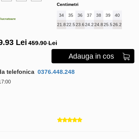
Centimetri
34
35
36
37
38
39
40
e lucratoare
21.8
22.5
23.6
24.2
24.8
25.5
26.2
9.93
Lei
459.90 Lei
Adauga in cos
 telefonica
0376.448.248
17:00