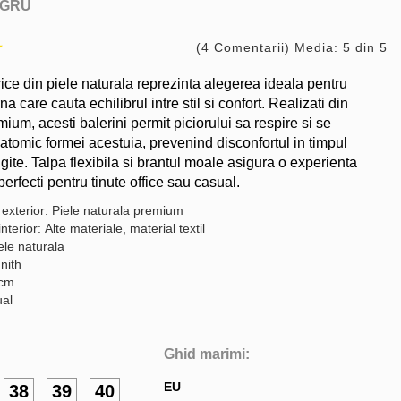
GRU
(4 Comentarii) Media: 5 din 5
ice din piele naturala reprezinta alegerea ideala pentru
 care cauta echilibrul intre stil si confort. Realizati din
ium, acesti balerini permit piciorului sa respire si se
tomic formei acestuia, prevenind disconfortul in timpul
ngite. Talpa flexibila si brantul moale asigura o experienta
 perfecti pentru tinute office sau casual.
 exterior: Piele naturala premium
interior: Alte materiale, material textil
ele naturala
nith
 cm
ual
Ghid marimi:
EU
38
39
40