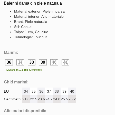
Balerini dama din piele naturala
Material exterior: Piele intoarsa
Material interior: Alte materiale
Brant: Piele naturala
Stil: Casual
Talpa: 1 cm, Cauciuc
Tehnologie: Touch It
Marimi:
36
37
38
39
40
41
Livrare in 1-2 zile lucratoare
Ghid marimi:
EU
34
35
36
37
38
39
40
Centimetri
21.8
22.5
23.6
24.2
24.8
25.5
26.2
Alte culori disponibile: