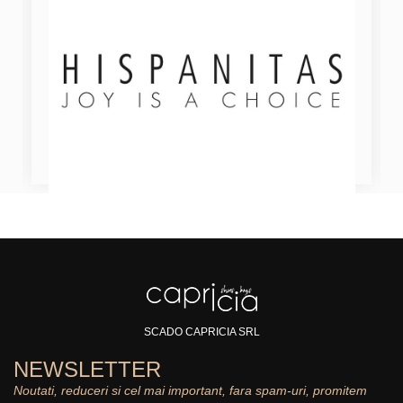
SCADO CAPRICIA SRL
NEWSLETTER
Noutati, reduceri si cel mai important, fara spam-uri, promitem