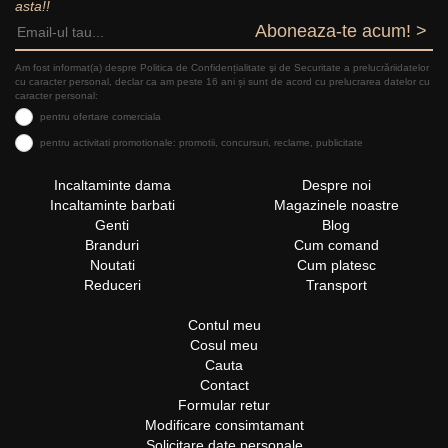
asta!!
Aboneaza-te acum! >
Am fost informat(a) despre Politica de Confidențialitate şi de Securitate a prelucrăriidatelor
cu caracter personal, declar ca am peste 16 ani și sunt de acord cu prelucrarea datelor cu
caracter personal:
pentru ofertare comerciala
pentru activitati promotionale: promotii, concursuri, reclame, publicitate
Incaltaminte dama
Despre noi
Incaltaminte barbati
Magazinele noastre
Genti
Blog
Branduri
Cum comand
Noutati
Cum platesc
Reduceri
Transport
Contul meu
Cosul meu
Cauta
Contact
Formular retur
Modificare consimtamant
Solicitare date personale