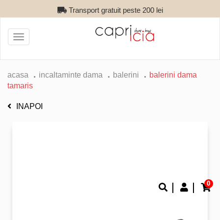
Transport gratuit peste 200 lei
Toggle
navigation
acasa
incaltaminte dama
balerini
balerini dama
tamaris
INAPOI
0