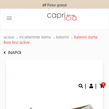
Retur gratuit
Toggle
navigation
acasa
incaltaminte dama
balerini
balerini dama
fiore fino active
INAPOI
0