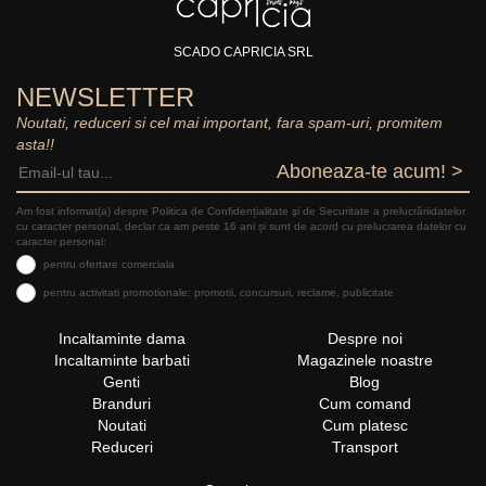
SCADO CAPRICIA SRL
NEWSLETTER
Noutati, reduceri si cel mai important, fara spam-uri, promitem
asta!!
Aboneaza-te acum! >
Am fost informat(a) despre Politica de Confidențialitate şi de Securitate a prelucrăriidatelor
cu caracter personal, declar ca am peste 16 ani și sunt de acord cu prelucrarea datelor cu
caracter personal:
pentru ofertare comerciala
pentru activitati promotionale: promotii, concursuri, reclame, publicitate
Incaltaminte dama
Despre noi
Incaltaminte barbati
Magazinele noastre
Genti
Blog
Branduri
Cum comand
Noutati
Cum platesc
Reduceri
Transport