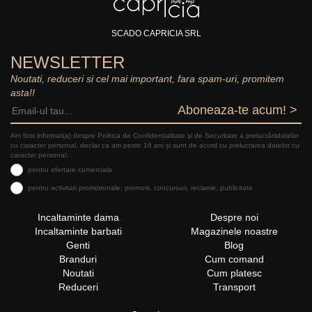
SCADO CAPRICIA SRL
NEWSLETTER
Noutati, reduceri si cel mai important, fara spam-uri, promitem
asta!!
Aboneaza-te acum! >
Am fost informat(a) despre Politica de Confidențialitate şi de Securitate a prelucrăriidatelor
cu caracter personal, declar ca am peste 16 ani și sunt de acord cu prelucrarea datelor cu
caracter personal:
pentru ofertare comerciala
pentru activitati promotionale: promotii, concursuri, reclame, publicitate
Incaltaminte dama
Despre noi
Incaltaminte barbati
Magazinele noastre
Genti
Blog
Branduri
Cum comand
Noutati
Cum platesc
Reduceri
Transport