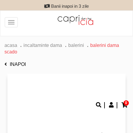
Banii inapoi in 3 zile
Toggle
navigation
acasa
incaltaminte dama
balerini
balerini dama
scado
INAPOI
0