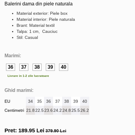
Balerini dama din piele naturala
Material exterior: Piele box
Material interior: Piele naturala
Brant: Material textil
Talpa: 1 cm, Cauciuc
Stil: Casual
Marimi:
36
37
38
39
40
Livrare in 1-2 zile lucratoare
Ghid marimi:
EU
34
35
36
37
38
39
40
Centimetri
21.8
22.5
23.6
24.2
24.8
25.5
26.2
Pret:
189.95
Lei
379.90 Lei