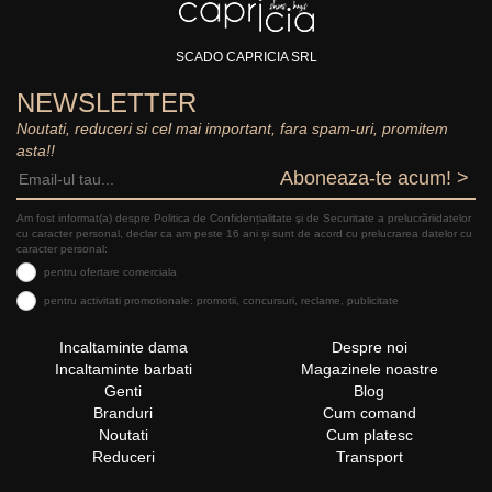
SCADO CAPRICIA SRL
NEWSLETTER
Noutati, reduceri si cel mai important, fara spam-uri, promitem
asta!!
Aboneaza-te acum! >
Am fost informat(a) despre Politica de Confidențialitate şi de Securitate a prelucrăriidatelor
cu caracter personal, declar ca am peste 16 ani și sunt de acord cu prelucrarea datelor cu
caracter personal:
pentru ofertare comerciala
pentru activitati promotionale: promotii, concursuri, reclame, publicitate
Incaltaminte dama
Despre noi
Incaltaminte barbati
Magazinele noastre
Genti
Blog
Branduri
Cum comand
Noutati
Cum platesc
Reduceri
Transport