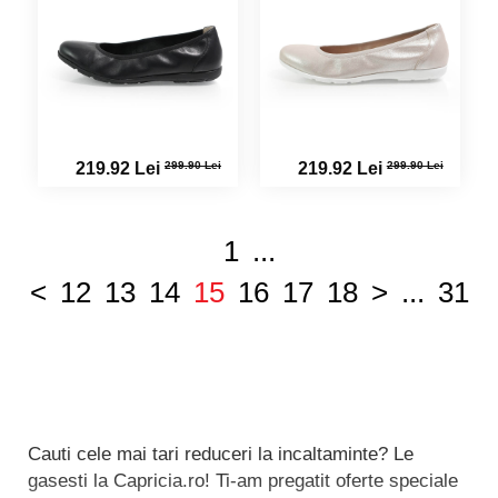
299.90 Lei
299.90 Lei
219.92 Lei
219.92 Lei
1
...
<
12
13
14
15
16
17
18
>
...
31
Cauti cele mai tari reduceri la incaltaminte? Le
gasesti la Capricia.ro! Ti-am pregatit oferte speciale