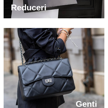
de pantofi din piele naturala, pe care acum ii gasesti
Reduceri
la promotie! Iti poti completa pantofarul cu cele mai
frumoase modele de incaltaminte la reduceri! Pe
Capricia.ro vei regasi toate brandurile pe care le
indragesti si care fabrica articole doar din materiale
de calitate! Profita de numeroasele reduceri la
incaltaminte si comanda perechi superbe de pantofi,
cizme, sandale si ghete. Indiferent de sezon, pe
Capricia.ro vei gasi incaltaminte din piele naturala
perfecta pentru nevoile tale!
Descopera un outlet incaltaminte complet la preturi
corecte! Capricia.ro este magazinul online care te
ajuta sa fii in pas cu moda, fara sa faci "gaura" in
buget! Poarta cele mai noi modele de incaltaminte pe
care le gasesti acum la preturi speciale!
Genti