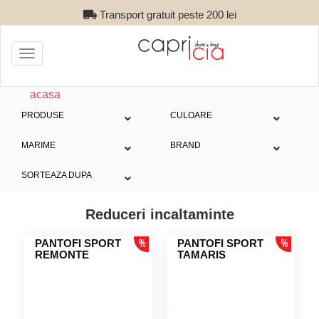
Transport gratuit peste 200 lei
Toggle
navigation
acasa
PRODUSE
CULOARE
MARIME
BRAND
SORTEAZA DUPA
Reduceri incaltaminte
PANTOFI SPORT
PANTOFI SPORT
REMONTE
TAMARIS