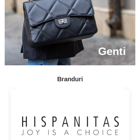
problema! Pe Capricia.ro vei gasi modelul perfect de
pantofi la doar cateva click-uri distanta!
In plus, avem si modele potrivite pentru tinutele tip
sport. Alege o pereche de pantofi dama piele fara toc
de pe Capricia.ro si vei fi surprinsa de confortul pe
Genti
care il ofera. Vei putea face plimbari lungi fara sa te
doara picioarele sau sa te confrunti cu bataturi.
Branduri
Descopera modelele de pantofi din piele 100%
naturala perfecti pentru zilele frumoase de vara si
primavara, dar si pentru zilele reci de toamna. Iti
oferim articole de calitate superioara la cele mai
bune preturi! Indiferent care este tipul de incaltaminte
pe care il preferi, este important sa achizitionezi
intotdeauna articole fabricate din piele naturala. In
acest mod, vei beneficia de confort, pantofii tai se