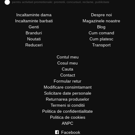
gasi intotdeauna modele noi, in trend. Alege
pentru activitati promotionale: promotii, concursuri, reclame, publicitate
Capricia.ro si vei fi intotdeauna in pas cu moda!
Descopera acum colectia noastra de pantofi dama
Incaltaminte dama
Despre noi
Incaltaminte barbati
Magazinele noastre
piele si achizitioneaza perechile tale favorite!
Genti
Blog
Comanda produse in valoare de peste 300 de Lei si
Branduri
Cum comand
vei beneficia de transport gratuit. A venit momentul
Noutati
Cum platesc
sa iti completezi colectia de pantofi piele cu cele mai
Reduceri
Transport
noi modele!
Contul meu
Cosul meu
Cauta
Contact
Formular retur
Modificare consimtamant
Solicitare date personale
Returnarea produselor
Termeni si conditii
Politica de confidentialitate
Politica de cookies
ANPC
Facebook