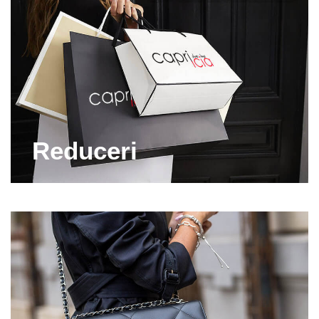
privinta articolelor vestimentare, pe Capricia.ro vei
gasi perechile de pantofi dama piele care sa se
potriveasca cu garderoba ta. Iti punem la dispozitie
articole deosebite de incaltaminte ideale pentru a
crea outfit-uri demne de invidiat! Alege pantofi din
piele de pe Capricia.ro si vei atrage toate privirile!
Ti-am pregatit sute de modele de pantofi dama piele
Reduceri
pe care i-am impartit in trei categorii: casual, eleganti
si confort. Pe Capricia.ro vei gasi pantofi fara toc, cu
toc, cu platforma, decupati in fata, perforati sau
accesorizati cu fundite, catarame etc. Prin urmare,
daca vei accesa site-ul Capricia.ro, vei avea
certitudinea ca ai de unde alege!
Trebuie sa mergi la o nunta si ai nevoie de pantofi
dama piele potriviti pentru rochia de seara? Nicio