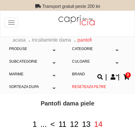
Transport gratuit peste 200 lei
Toggle
navigation
acasa
incaltaminte dama
pantofi
PRODUSE
CATEGORIE
SUBCATEGORIE
CULOARE
MARIME
BRAND
0
SORTEAZA DUPA
RESETEAZA FILTRE
Pantofi dama piele
1
...
<
11
12
13
14