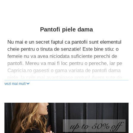
Pantofi piele dama
Nu mai e un secret faptul ca pantofii sunt elementul
cheie pentru o tinuta de senzatie! Este bine stiu: o
femeie nu va avea niciodata suficiente perechi de
pantofi. Mereu va mai fi loc pentru o pereche, iar pe
Capricia.ro gasesti o gama variata de pantofi dama
piele, la cele mai avantajoase preturi! Avem sute de
vezi mai mult
modele in diferite stiluri si o paleta vasta de culori,
asa ca vei gasi cu siguranta pantofii de care ai
nevoie!
Obisnuiesti sa te imbraci elegant sau preferi tinutele
comode? Indiferent care sunt preferintele tale in