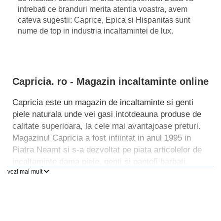
intrebati ce branduri merita atentia voastra, avem
cateva sugestii: Caprice, Epica si Hispanitas sunt
nume de top in industria incaltamintei de lux.
Capricia. ro - Magazin incaltaminte online
Capricia este un magazin de incaltaminte si genti
piele naturala unde vei gasi intotdeauna produse de
calitate superioara, la cele mai avantajoase preturi.
Magazinul Capricia a fost infiintat in anul 1995 in
Piatra Neamt si s-a dezvoltat pe piata articolelor de
incaltaminte dama piele, genti si pantofi barbati.
vezi mai mult
Colaboram cu 20 de branduri autohtone si
internationale, asa ca la noi vei gasi intotdeauna
modele deosebite de pantofi din piele 100% naturala!